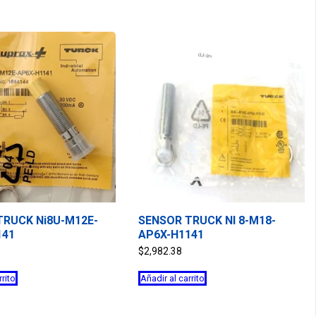
TRUCK Ni8U-M12E-
SENSOR TRUCK NI 8-M18-
141
AP6X-H1141
$
2,982.38
rrito
Añadir al carrito