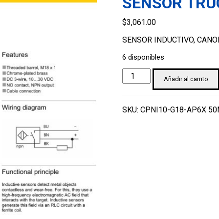
SENSOR TRU
$
3,061.00
SENSOR INDUCTIVO, CANON
6 disponibles
SENSOR
Añadir al carrito
TRUCK
NI10-
G18-
SKU:
CPNI10-G18-AP6X 5
AP6X
50MM
cantidad