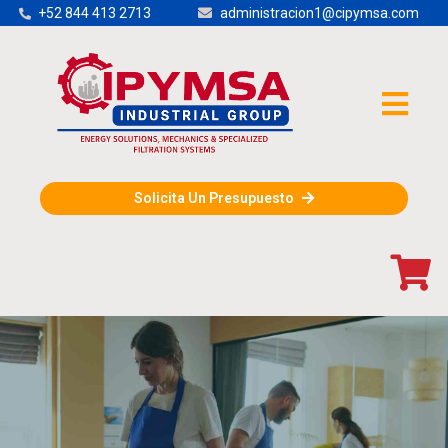
+52 844 413 2713
administracion1@cipymsa.com
Solicita Un Presupuesto