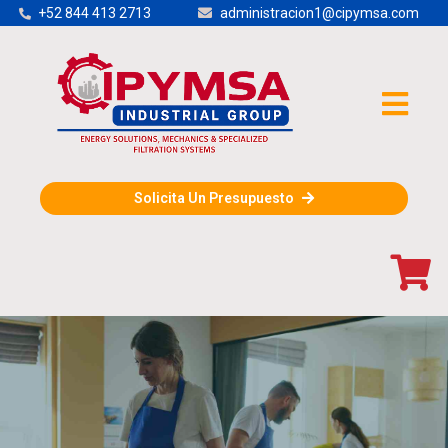
+52 844 413 2713
administracion1@cipymsa.com
Solicita Un Presupuesto